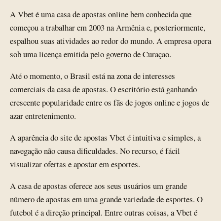
A Vbet é uma casa de apostas online bem conhecida que
começou a trabalhar em 2003 na Armênia e, posteriormente,
espalhou suas atividades ao redor do mundo. A empresa opera
sob uma licença emitida pelo governo de Curaçao.
Até o momento, o Brasil está na zona de interesses
comerciais da casa de apostas. O escritório está ganhando
crescente popularidade entre os fãs de jogos online e jogos de
azar entretenimento.
A aparência do site de apostas Vbet é intuitiva e simples, a
navegação não causa dificuldades. No recurso, é fácil
visualizar ofertas e apostar em esportes.
A casa de apostas oferece aos seus usuários um grande
número de apostas em uma grande variedade de esportes. O
futebol é a direção principal. Entre outras coisas, a Vbet é