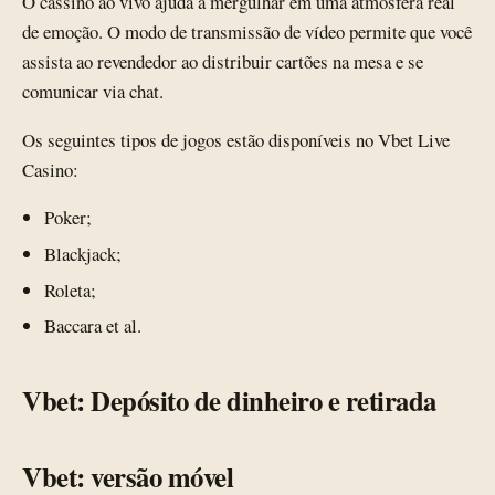
O cassino ao vivo ajuda a mergulhar em uma atmosfera real
de emoção. O modo de transmissão de vídeo permite que você
assista ao revendedor ao distribuir cartões na mesa e se
comunicar via chat.
Os seguintes tipos de jogos estão disponíveis no Vbet Live
Casino:
Poker;
Blackjack;
Roleta;
Baccara et al.
Vbet: Depósito de dinheiro e retirada
Vbet: versão móvel