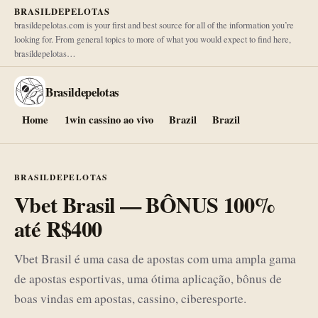
BRASILDEPELOTAS
brasildepelotas.com is your first and best source for all of the information you’re
looking for. From general topics to more of what you would expect to find here,
brasildepelotas…
Brasildepelotas
Home
1win cassino ao vivo
Brazil
Brazil
BRASILDEPELOTAS
Vbet Brasil — BÔNUS 100%
até R$400
Vbet Brasil é uma casa de apostas com uma ampla gama
de apostas esportivas, uma ótima aplicação, bônus de
boas vindas em apostas, cassino, ciberesporte.