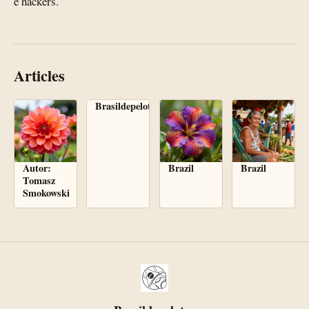
e hackers.
Articles
Brasildepelotas.com
Autor:
Brazil
Brazil
Tomasz
Smokowski