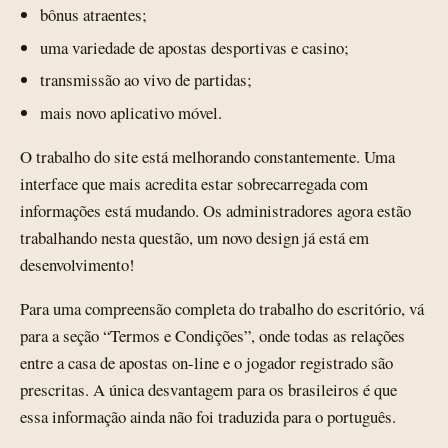
bônus atraentes;
uma variedade de apostas desportivas e casino;
transmissão ao vivo de partidas;
mais novo aplicativo móvel.
O trabalho do site está melhorando constantemente. Uma
interface que mais acredita estar sobrecarregada com
informações está mudando. Os administradores agora estão
trabalhando nesta questão, um novo design já está em
desenvolvimento!
Para uma compreensão completa do trabalho do escritório, vá
para a seção “Termos e Condições”, onde todas as relações
entre a casa de apostas on-line e o jogador registrado são
prescritas. A única desvantagem para os brasileiros é que
essa informação ainda não foi traduzida para o português.