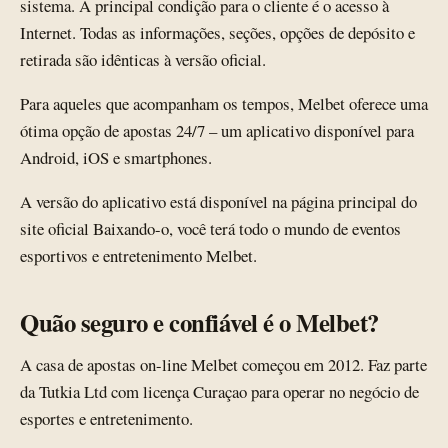
sistema. A principal condição para o cliente é o acesso à
Internet. Todas as informações, seções, opções de depósito e
retirada são idênticas à versão oficial.
Para aqueles que acompanham os tempos, Melbet oferece uma
ótima opção de apostas 24/7 – um aplicativo disponível para
Android, iOS e smartphones.
A versão do aplicativo está disponível na página principal do
site oficial Baixando-o, você terá todo o mundo de eventos
esportivos e entretenimento Melbet.
Quão seguro e confiável é o Melbet?
A casa de apostas on-line Melbet começou em 2012. Faz parte
da Tutkia Ltd com licença Curaçao para operar no negócio de
esportes e entretenimento.