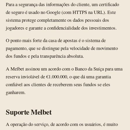
Para a segurança das informações do cliente, um certificado
de seguro é usado no Google (com HTTPS na URL). Este
sistema protege completamente os dados pessoais dos
jogadores e garante a confidencialidade dos investimentos.
O ponto mais forte da casa de apostas é o sistema de
pagamento, que se distingue pela velocidade de movimento
dos fundos e pela transparência absoluta.
A Melbet assinou um acordo com o Banco da Suíça para uma
reserva inviolável de €1.000.000, o que dá uma garantia
confiável aos clientes de receberem seus fundos se eles
ganharem.
Suporte Melbet
A operação do serviço, de acordo com os usuários, é muito