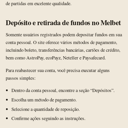
de partidas em excelente qualidade.
Depósito e retirada de fundos no Melbet
Somente usuários registrados podem depositar fundos em sua
conta pessoal. O site oferece vários métodos de pagamento,
incluindo boleto, transferências bancárias, cartões de crédito,
bem como AstroPay, ecoPayz, Neteller e Paysafecard.
Para reabastecer sua conta, você precisa executar alguns
passos simples:
Dentro da conta pessoal, encontre a seção “Depósitos”.
Escolha um método de pagamento.
Selecione a quantidade de reposição.
Confirme ações seguindo as instruções.