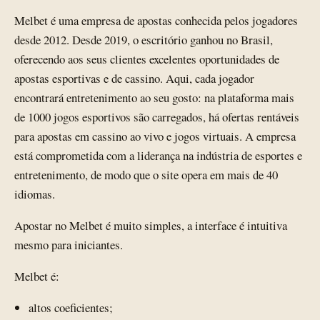
Melbet é uma empresa de apostas conhecida pelos jogadores
desde 2012. Desde 2019, o escritório ganhou no Brasil,
oferecendo aos seus clientes excelentes oportunidades de
apostas esportivas e de cassino. Aqui, cada jogador
encontrará entretenimento ao seu gosto: na plataforma mais
de 1000 jogos esportivos são carregados, há ofertas rentáveis
para apostas em cassino ao vivo e jogos virtuais. A empresa
está comprometida com a liderança na indústria de esportes e
entretenimento, de modo que o site opera em mais de 40
idiomas.
Apostar no Melbet é muito simples, a interface é intuitiva
mesmo para iniciantes.
Melbet é:
altos coeficientes;