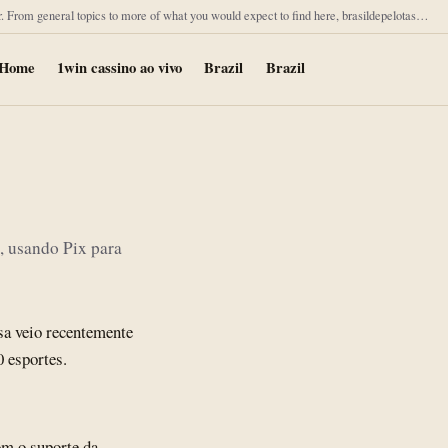
for. From general topics to more of what you would expect to find here, brasildepelotas…
Home
1win cassino ao vivo
Brazil
Brazil
s, usando Pix para
sa veio recentemente
 esportes.
om o suporte da