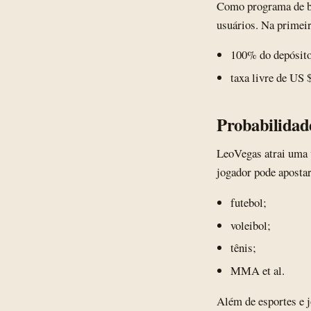
Como programa de bo
usuários. Na primeir
100% do depósito
taxa livre de US 
Probabilidad
LeoVegas atrai uma 
jogador pode apostar
futebol;
voleibol;
tênis;
MMA et al.
Além de esportes e j