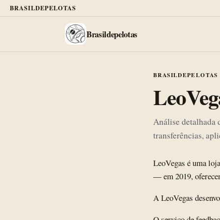
BRASILDEPELOTAS
Brasildepelotas
BRASILDEPELOTAS
LeoVega
Análise detalhada d
transferências, ap
LeoVegas é uma loja
— em 2019, oferecen
A LeoVegas desenvol
O serviço de feedba