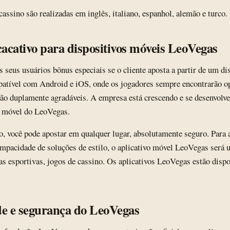
assino são realizadas em inglês, italiano, espanhol, alemão e turco.
cacativo para dispositivos móveis LeoVegas
 seus usuários bônus especiais se o cliente aposta a partir de um di
patível com Android e iOS, onde os jogadores sempre encontrarão op
são duplamente agradáveis. A empresa está crescendo e se desenvolv
 móvel do LeoVegas.
o, você pode apostar em qualquer lugar, absolutamente seguro. Para
mpacidade de soluções de estilo, o aplicativo móvel LeoVegas será 
s esportivas, jogos de cassino. Os aplicativos LeoVegas estão disp
de e segurança do LeoVegas