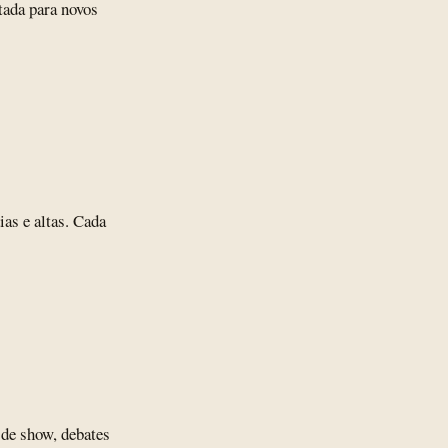
tada para novos
as e altas. Cada
 de show, debates