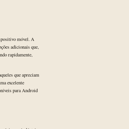
spositivo móvel. A
ções adicionais que,
endo rapidamente,
 aqueles que apreciam
uma excelente
oníveis para Android