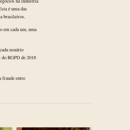
egócios na indústria
Esta é uma das
a brasileiros.
ando em cada um, uma
cada usuário
os do RGPD de 2018
 fraude entre