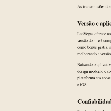
As transmissões do c
Versão e apli
LeoVegas oferece aos
versão do site é com
como bônus grátis, 
melhorando a versão
Baixando o aplicativ
design moderno e co
plataforma em aposta
e iOS.
Confiabilida