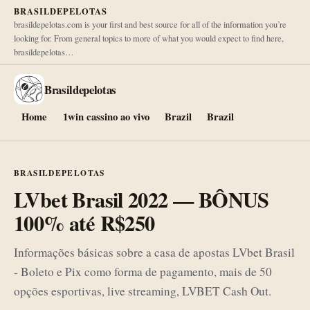
BRASILDEPELOTAS
brasildepelotas.com is your first and best source for all of the information you’re
looking for. From general topics to more of what you would expect to find here,
brasildepelotas…
Brasildepelotas
Home
1win cassino ao vivo
Brazil
Brazil
BRASILDEPELOTAS
LVbet Brasil 2022 — BÔNUS
100% até R$250
Informações básicas sobre a casa de apostas LVbet Brasil
- Boleto e Pix como forma de pagamento, mais de 50
opções esportivas, live streaming, LVBET Cash Out.