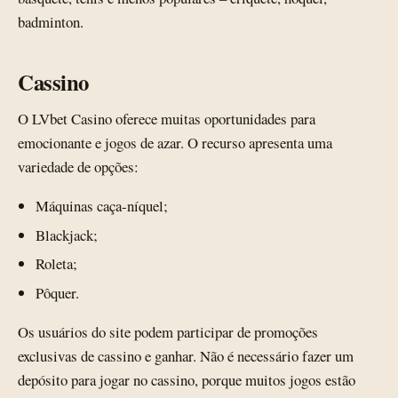
badminton.
Cassino
O LVbet Casino oferece muitas oportunidades para
emocionante e jogos de azar. O recurso apresenta uma
variedade de opções:
Máquinas caça-níquel;
Blackjack;
Roleta;
Pôquer.
Os usuários do site podem participar de promoções
exclusivas de cassino e ganhar. Não é necessário fazer um
depósito para jogar no cassino, porque muitos jogos estão