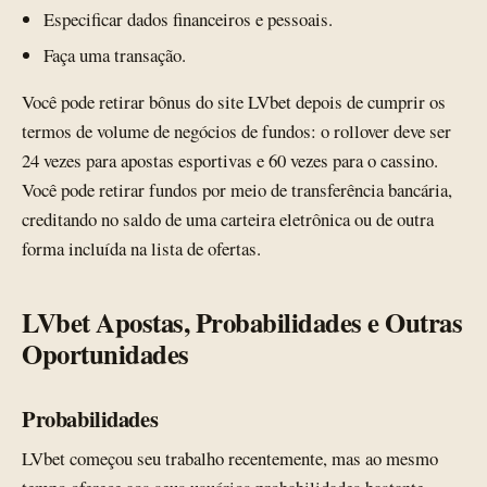
Especificar dados financeiros e pessoais.
Faça uma transação.
Você pode retirar bônus do site LVbet depois de cumprir os
termos de volume de negócios de fundos: o rollover deve ser
24 vezes para apostas esportivas e 60 vezes para o cassino.
Você pode retirar fundos por meio de transferência bancária,
creditando no saldo de uma carteira eletrônica ou de outra
forma incluída na lista de ofertas.
LVbet Apostas, Probabilidades e Outras
Oportunidades
Probabilidades
LVbet começou seu trabalho recentemente, mas ao mesmo