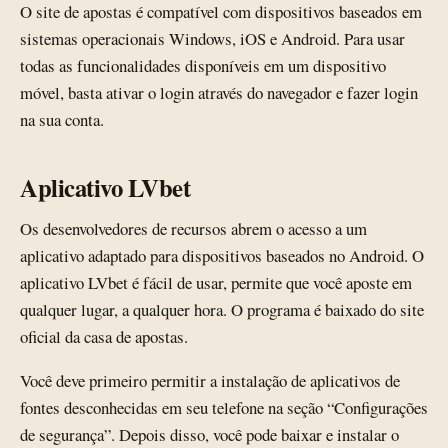
O site de apostas é compatível com dispositivos baseados em
sistemas operacionais Windows, iOS e Android. Para usar
todas as funcionalidades disponíveis em um dispositivo
móvel, basta ativar o login através do navegador e fazer login
na sua conta.
Aplicativo LVbet
Os desenvolvedores de recursos abrem o acesso a um
aplicativo adaptado para dispositivos baseados no Android. O
aplicativo LVbet é fácil de usar, permite que você aposte em
qualquer lugar, a qualquer hora. O programa é baixado do site
oficial da casa de apostas.
Você deve primeiro permitir a instalação de aplicativos de
fontes desconhecidas em seu telefone na seção “Configurações
de segurança”. Depois disso, você pode baixar e instalar o