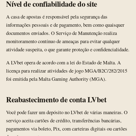
Nível de confiabilidade do site
A casa de apostas é responsável pela segurança das
informações pessoais e de pagamento, bem como quaisquer
documentos enviados. O Serviço de Manutenção realiza
monitoramento contínuo de ameaças para evitar qualquer
atividade suspeita, o que garante proteção e confidencialidade.
A LVbet opera de acordo com a lei do Estado de Malta. A
licença para realizar atividades de jogo MGA/B2C/282/2015
foi emitida pela Malta Gaming Authority (MGA).
Reabastecimento de conta LVbet
Você pode fazer um depósito no LVbet de várias maneiras. O
serviço aceita cartões de crédito, transferências bancárias,
pagamentos via boleto, Pix, com carteiras digitais ou cartões